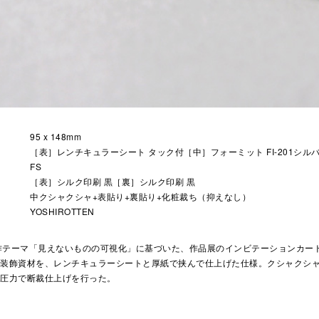
95 x 148mm
［表］レンチキュラーシート タック付［中］フォーミット FI-201シ
FS
［表］シルク印刷 黒［裏］シルク印刷 黒
中クシャクシャ+表貼り+裏貼り+化粧裁ち（抑えなし）
YOSHIROTTEN
Nの制作テーマ「見えないものの可視化」に基づいた、作品展のインビテーションカ
の装飾資材を、レンチキュラーシートと厚紙で挟んで仕上げた仕様。クシャクシ
の圧力で断裁仕上げを行った。