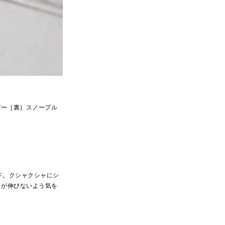
ルバー［裏］スノーブル
ード。クシャクシャにシ
ャが伸びないよう気を