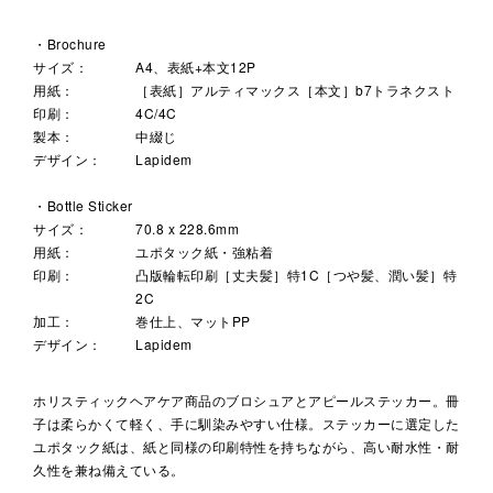
・Brochure
サイズ：
A4、表紙+本文12P
用紙：
［表紙］アルティマックス［本文］b7トラネクスト
印刷：
4C/4C
製本：
中綴じ
デザイン：
Lapidem
・Bottle Sticker
サイズ：
70.8 x 228.6mm
用紙：
ユポタック紙・強粘着
印刷：
凸版輪転印刷［丈夫髪］特1C［つや髪、潤い髪］特
2C
加工：
巻仕上、マットPP
デザイン：
Lapidem
ホリスティックヘアケア商品のブロシュアとアピールステッカー。冊
子は柔らかくて軽く、手に馴染みやすい仕様。ステッカーに選定した
ユポタック紙は、紙と同様の印刷特性を持ちながら、高い耐水性・耐
久性を兼ね備えている。