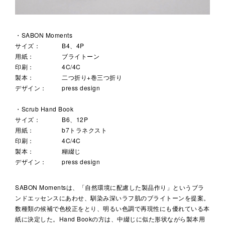
・SABON Moments
サイズ：
B4、4P
用紙：
ブライトーン
印刷：
4C/4C
製本：
二つ折り+巻三つ折り
デザイン：
press design
・Scrub Hand Book
サイズ：
B6、12P
用紙：
b7トラネクスト
印刷：
4C/4C
製本：
糊綴じ
デザイン：
press design
SABON Momentsは、「自然環境に配慮した製品作り」というブラ
ンドエッセンスにあわせ、馴染み深いラフ肌のブライトーンを提案。
数種類の候補で色校正をとり、明るい色調で再現性にも優れている本
紙に決定した。Hand Bookの方は、中綴じに似た形状ながら製本用