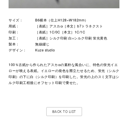
サイズ：
B6横本（仕上H128×W182mm）
用紙：
［表紙］アスカα［本文］b7トラネクスト
印刷：
［表紙］1C/0C［本文］1C/1C
加工：
［表紙］シルク印刷 白+シルク印刷 蛍光黄色
製本：
無線綴じ
デザイン：
Kuze studio
100％古紙から作られたアスカαの素朴な風合いに、特色の蛍光イエ
ローが映える表紙。イエローの発色を際立たせるため、蛍光（シルク
印刷）の下に白（シルク印刷）を印刷した。蛍光の上のスミ文字はシ
ルク印刷工程後にオフセット印刷で乗せた。
BACK TO LIST