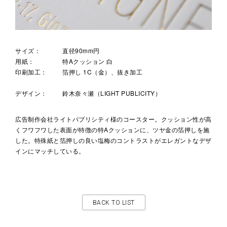
サイズ：
直径90mm円
用紙：
特Aクッション 白
印刷加工：
箔押し 1C（金）、抜き加工
デザイン：
鈴木奈々瀬（LIGHT PUBLICITY）
広告制作会社ライトパブリシティ様のコースター。クッション性が高
くフワフワした表面が特徴の特Aクッションに、ツヤ金の箔押しを施
した。特殊紙と箔押しの良い塩梅のコントラストがエレガントなデザ
インにマッチしている。
BACK TO LIST