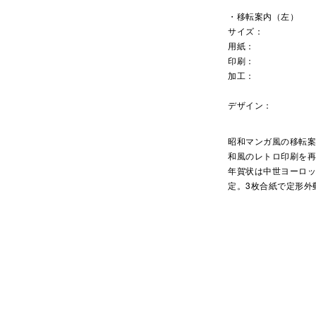
・移転案内（左）
サイズ：
用紙：
印刷：
加工：
デザイン：
昭和マンガ風の移転
和風のレトロ印刷を
年賀状は中世ヨーロ
定。3枚合紙で定形外