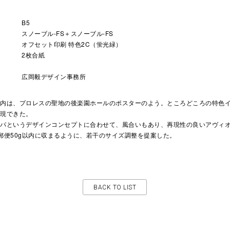
B5
スノーブル-FS＋スノーブル-FS
オフセット印刷 特色2C（蛍光緑）
2枚合紙
広岡毅デザイン事務所
案内は、プロレスの聖地の後楽園ホールのポスターのよう。ところどころの特色
再現できた。
ッパというデザインコンセプトに合わせて、風合いもあり、再現性の良いアヴィ
郵便50g以内に収まるように、若干のサイズ調整を提案した。
BACK TO LIST