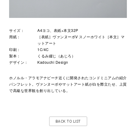
サイズ：
A4ヨコ、表紙+本文32P
用紙：
［表紙］ヴァンヌーボV スノーホワイト［本文］マ
ットアート
印刷：
1C/4C
製本：
くるみ綴じ（あじろ）
デザイン：
Kadouchi Design
ホノルル・アラモアナビーチ近くに開発されたコンドミニアムの紹介
パンフレット。ヴァンヌーボやマットアート紙が白を際立たせ、上質
で高級な世界観を創り出している。
BACK TO LIST